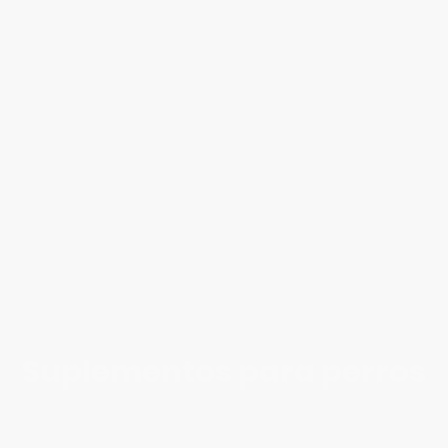
Suplementos para perros
Los suplementos son una forma sencilla de reforzar la salud de tu perro
en el día a día. Aportan nutrientes esenciales que a menudo no se