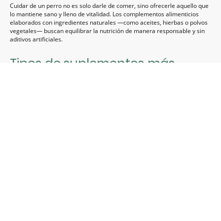
Cuidar de un perro no es solo darle de comer, sino ofrecerle aquello que
lo mantiene sano y lleno de vitalidad. Los complementos alimenticios
elaborados con ingredientes naturales —como aceites, hierbas o polvos
vegetales— buscan equilibrar la nutrición de manera responsable y sin
aditivos artificiales.
Tipos de suplementos más
habituales
Aceite de pescado
Fuente natural de Omega-3 (EPA y DHA), que contribuye a
mejorar la piel y el pelo, refuerza las defensas y favorece la salud
articular.
Polvos naturales
Mezclas de plantas, algas, frutas o minerales que se añaden
fácilmente a la comida diaria. Pueden apoyar la digestión,
fortalecer el sistema inmune o aportar un extra de energía.
Beneficios para tu perro
Piel más sana y pelaje brillante.