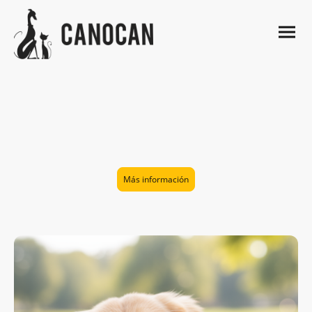
¿Comida cocinada? Si tienes
dudas, ven a hablar con nosotros y
te ayudamos a elegir la mejor
opción para tu compañero.
Más información